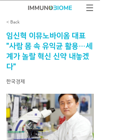
< Back
임신혁 이뮤노바이옴 대표
"사람 몸 속 유익균 활용…세
계가 놀랄 혁신 신약 내놓겠
다"
한국경제