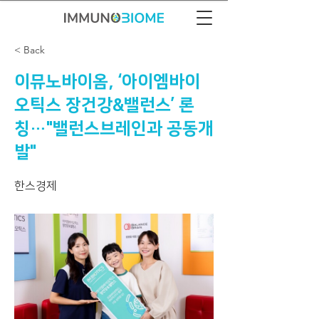
< Back
이뮤노바이옴, ‘아이엠바이
오틱스 장건강&밸런스’ 론
칭…"밸런스브레인과 공동개
발"
한스경제